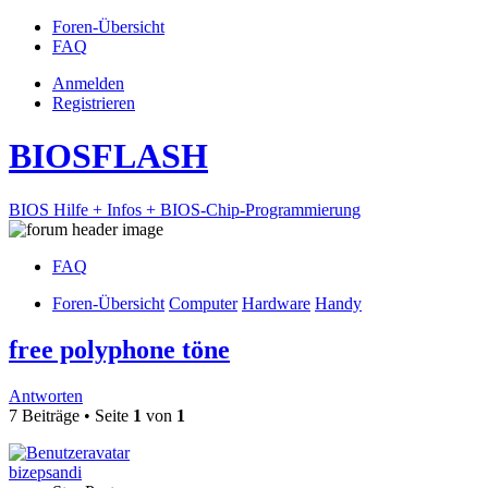
Foren-Übersicht
FAQ
Anmelden
Registrieren
BIOSFLASH
BIOS Hilfe + Infos + BIOS-Chip-Programmierung
FAQ
Foren-Übersicht
Computer
Hardware
Handy
free polyphone töne
Antworten
7 Beiträge • Seite
1
von
1
bizepsandi