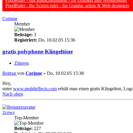
PixelRuler - das Bildschirmlineal - für Grafiker und Webdesigner
PixelRuler - the Screen ruler - for Graphic artists & Web designers
Corinne
Member
Beiträge:
3
Registriert:
Do, 10.02.05 15:36
gratis polyphone Klingeltöne
Zitieren
Beitrag
von
Corinne
»
Do, 10.02.05 15:38
Hey,
unter
www.mobileffects.com
erhält man einen gratis Klingelton, Lo
Nach oben
2cows
Top-Member
Beiträge:
227