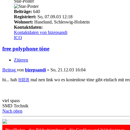
Star-Poster
Beiträge:
640
Registriert:
So, 07.09.03 12:18
Wohnort:
Haselund, Schleswig-Holstein
Kontaktdaten:
Kontaktdaten von bizepsandi
ICQ
free polyphone töne
Zitieren
Beitrag
von
bizepsandi
»
So, 21.12.03 16:04
hi... hab
HIER
mal nen link wo es kostenlose töne gibt einfach mit re
viel spass
SMD Technik
Nach oben