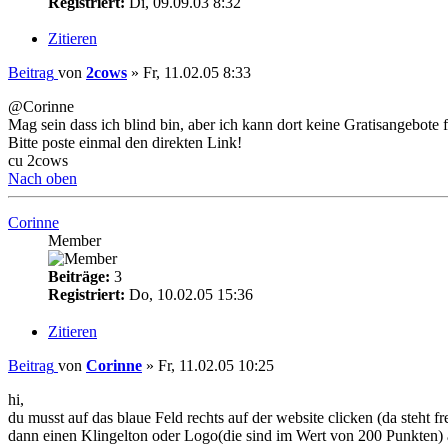
Registriert:
Di, 09.09.03 8:32
Zitieren
Beitrag
von
2cows
»
Fr, 11.02.05 8:33
@Corinne
Mag sein dass ich blind bin, aber ich kann dort keine Gratisangebote 
Bitte poste einmal den direkten Link!
cu 2cows
Nach oben
Corinne
Member
Beiträge:
3
Registriert:
Do, 10.02.05 15:36
Zitieren
Beitrag
von
Corinne
»
Fr, 11.02.05 10:25
hi,
du musst auf das blaue Feld rechts auf der website clicken (da steh
dann einen Klingelton oder Logo(die sind im Wert von 200 Punkten) 