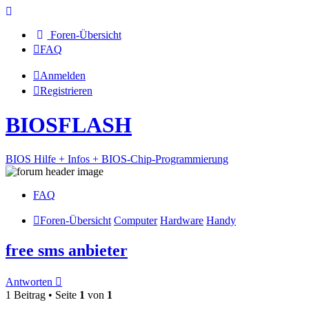
Foren-Übersicht
FAQ
Anmelden
Registrieren
BIOSFLASH
BIOS Hilfe + Infos + BIOS-Chip-Programmierung
FAQ
Foren-Übersicht
Computer
Hardware
Handy
free sms anbieter
Antworten
1 Beitrag • Seite
1
von
1