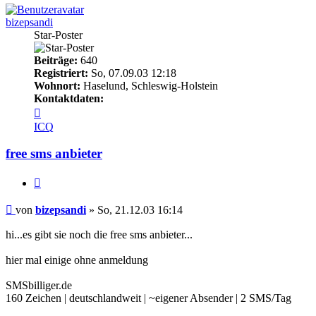
bizepsandi
Star-Poster
Beiträge:
640
Registriert:
So, 07.09.03 12:18
Wohnort:
Haselund, Schleswig-Holstein
Kontaktdaten:
Kontaktdaten
von
ICQ
bizepsandi
free sms anbieter
Zitieren
Beitrag
von
bizepsandi
»
So, 21.12.03 16:14
hi...es gibt sie noch die free sms anbieter...
hier mal einige ohne anmeldung
SMSbilliger.de
160 Zeichen | deutschlandweit | ~eigener Absender | 2 SMS/Tag