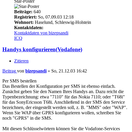
Star-Poster
Beiträge:
640
Registriert:
So, 07.09.03 12:18
Wohnort:
Haselund, Schleswig-Holstein
Kontaktdaten:
Kontaktdaten von bizepsandi
ICQ
Handys konfigurieren(Vodafone)
Zitieren
Beitrag
von
bizepsandi
»
So, 21.12.03 16:42
Per SMS bestellen
Das Bestellen der Konfiguration per SMS ist ebenso einfach.
Zunächst geben Sie den Namen Ihres Handys an. Dazu reicht die
Typenbezeichnung: etwa "7110" für das Nokia 7110; oder "T68i"
für das SonyEricsson T68i. Anschließend in der SMS den Service
bezeichnen, der eingestellt werden soll, z. B. "MMS" oder "WAP".
Wenn Sie WAP über GPRS konfigurieren wollen, schreiben Sie
noch "GPRS" in die SMS.
Mit diesen Schlüsselwörtern können Sie die Vodafone-Services