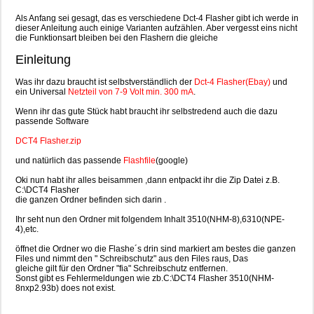
Als Anfang sei gesagt, das es verschiedene Dct-4 Flasher gibt ich werde in
dieser Anleitung auch einige Varianten aufzählen. Aber vergesst eins nicht
die Funktionsart bleiben bei den Flashern die gleiche
Einleitung
Was ihr dazu braucht ist selbstverständlich der
Dct-4 Flasher(Ebay)
und
ein Universal
Netzteil von 7-9 Volt min. 300 mA
.
Wenn ihr das gute Stück habt braucht ihr selbstredend auch die dazu
passende Software
DCT4 Flasher.zip
und natürlich das passende
Flashfile
(google)
Oki nun habt ihr alles beisammen ,dann entpackt ihr die Zip Datei z.B.
C:\DCT4 Flasher
die ganzen Ordner befinden sich darin .
Ihr seht nun den Ordner mit folgendem Inhalt 3510(NHM-8),6310(NPE-
4),etc.
öffnet die Ordner wo die Flashe´s drin sind markiert am bestes die ganzen
Files und nimmt den " Schreibschutz" aus den Files raus, Das
gleiche gilt für den Ordner "fia" Schreibschutz entfernen.
Sonst gibt es Fehlermeldungen wie zb.C:\DCT4 Flasher 3510(NHM-
8nxp2.93b) does not exist.