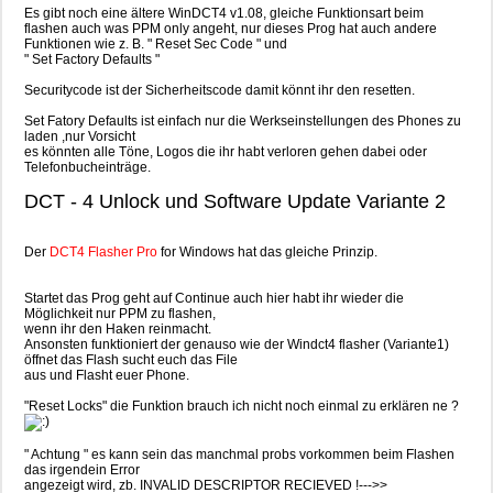
Es gibt noch eine ältere WinDCT4 v1.08, gleiche Funktionsart beim
flashen auch was PPM only angeht, nur dieses Prog hat auch andere
Funktionen wie z. B. " Reset Sec Code " und
" Set Factory Defaults "
Securitycode ist der Sicherheitscode damit könnt ihr den resetten.
Set Fatory Defaults ist einfach nur die Werkseinstellungen des Phones zu
laden ,nur Vorsicht
es könnten alle Töne, Logos die ihr habt verloren gehen dabei oder
Telefonbucheinträge.
DCT - 4 Unlock und Software Update Variante 2
Der
DCT4 Flasher Pro
for Windows hat das gleiche Prinzip.
Startet das Prog geht auf Continue auch hier habt ihr wieder die
Möglichkeit nur PPM zu flashen,
wenn ihr den Haken reinmacht.
Ansonsten funktioniert der genauso wie der Windct4 flasher (Variante1)
öffnet das Flash sucht euch das File
aus und Flasht euer Phone.
"Reset Locks" die Funktion brauch ich nicht noch einmal zu erklären ne ?
" Achtung " es kann sein das manchmal probs vorkommen beim Flashen
das irgendein Error
angezeigt wird, zb. INVALID DESCRIPTOR RECIEVED !--->>