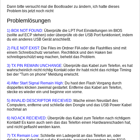
Dann bitte versucht mal die Bootloader zu ändern, ich hatte dieses
Problem bis jetzt noch nicht
Problemlösungen
1) BOX NOT FOUND
: Überprüfe die LPT Port Einstellungen im BIOS
(sollte auf ECP stehen) oder überprüfe ob der USB Port funktioniert, indem
du ein anderes USB Gerät anschließt.
2) FILE NOT EXIST
: Die Files im Ordner FIA oder die Flashfiles sind mit
einem Schreibschutz versehen. Rechtklick und den Haken bei
schreibgeschützt weg machen, behebt das Problem.
3) TX PIN REMAIN UNCHANGE
: Überprüfe das Kabel zum Telefon, es hat
wahrscheinlich nicht richtig Kontakt oder ihr habt nicht das richtige Timing
bei der "Turn on phone" Meldung erwischt.
4) After Start Signal Remain High
: Du hast den Flash Vorgang durch
doppeltes klicken zweimal gestartet. Entferne das Kabel am Telefon,
stecke es wieder ein und beginne von vorne.
5) INVALID DESCRIPTOR RECIEVED
: Mache einen Neustart des
Computers, entferne und schließe den Dongle und das USB Power Kabel
nochmal an
6) NO ACK RECIEVED
: Überprüfe das Kabel zum Telefon nach richtigem
Kontakt! Es kann auch sein das das Telefon einen Hardwareschaden hat,
und nicht geflasht werden kann.
7) TX Remain Low
: Schließe ein Ladegerät an das Telefon an, oder