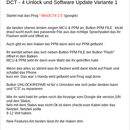
DCT - 4 Unlock und Software Update Variante 1
Startet mal das Prog
" WinDCT4 2.0 "
(google)
die beiden oberen leisten zeigen MCU & PPM an, Button PPM FILE : klickt
drauf sucht euch das passende File aus das richtige Sprachpaket das ihr
Flashen wollt und öffnet es.
Auch gibt es den Haken bei PPM dann wird nur PPM geflasht .
Ihr werdet sehen das sich neben Button PPM FILE der Button "Flash"
öffnet in den Balken
MCU & PPM seht ihr dann eure Wahl die ihr getroffen habt .
Wenn das alles so stimmt was ihr flashen wollt dann klickt auf Flash und
schaltet das Phone
kurz ein. Das war´s Handy wird geflasht und Prog sagt done .
Button UNLOCK/REPAIR ist für´s Unlocken wie sich jeder denken kann
und "CS" zu reparieren.
Wie ihr seht habt ihr unten noch die Anzeige vom Dongle die version,S/N
und den Status,
falls mit dem Status was nicht Ok ist dann checkt euer Kabel oder das
Netzteil. Netzteil sollte
9-12 Volt haben.
New Features Am besten lässt ihr die Haken drin.