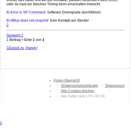
drücke das Kabel fest auf die Kontakte, passiert besonders beim 8310,
oder du hast ein falsches Timing beim einschalten erwischt.
8) Error in SP Command
: Software Downgrade durchführen
9) MBus does not respond
: Kein Kontakt am Stecker
Nach
oben
Gesperrt
1 Beitrag • Seite
1
von
1
Zurück zu „Handy“
Foren-Übersicht
Datenschutzerklärung
Impressum
Alle Cookies löschen
Alle Zeiten sind
UTC+02:00