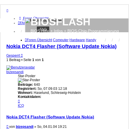
BIOSFLASH
Foren-Übersicht
FAQ
FAQ
BIOS Hilfe + Infos + BIOS-Chip-Programmierung
Anmelden
Registrieren
Foren-Übersicht
Computer
Hardware
Handy
Nokia DCT4 Flasher (Software Update Nokia)
Gesperrt
1 Beitrag • Seite
1
von
1
bizepsandi
Star-Poster
Beiträge:
640
Registriert:
So, 07.09.03 12:18
Wohnort:
Haselund, Schleswig-Holstein
Kontaktdaten:
Kontaktdaten
von
ICQ
bizepsandi
Nokia DCT4 Flasher (Software Update Nokia)
Beitrag
von
bizepsandi
»
So, 04.01.04 19:21