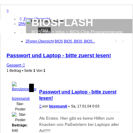
BIOSFLASH
Foren-Übersicht
FAQ
FAQ
BIOS Hilfe + Infos + BIOS-Chip-Programmierung
Anmelden
Registrieren
Foren-Übersicht
BIOS
BIOS, BIOS, BIOS...
Passwort und Laptop - bitte zuerst lesen!
Gesperrt
1 Beitrag • Seite
1
Von
1
Passwort und Laptop - bitte zuerst
lesen!
bizepsandi
Star-
Beitrag
von
bizepsandi
»
Sa, 17.01.04 0:03
Poster
Als Erstes: Hier gibt es keine Hilfen zum
Knacken von Paßwörtern bei Laptops aller
Beiträge:
Art!!!!!
640