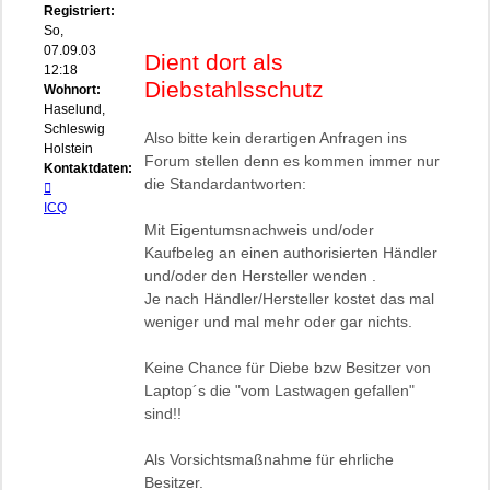
Registriert:
So,
07.09.03
Dient dort als
12:18
Diebstahlsschutz
Wohnort:
Haselund,
Schleswig-
Also bitte kein derartigen Anfragen ins
Holstein
Forum stellen denn es kommen immer nur
Kontaktdaten:
die Standardantworten:
Kontaktdaten
von
ICQ
bizepsandi
Mit Eigentumsnachweis und/oder
Kaufbeleg an einen authorisierten Händler
und/oder den Hersteller wenden .
Je nach Händler/Hersteller kostet das mal
weniger und mal mehr oder gar nichts.
Keine Chance für Diebe bzw Besitzer von
Laptop´s die "vom Lastwagen gefallen"
sind!!
Als Vorsichtsmaßnahme für ehrliche
Besitzer.