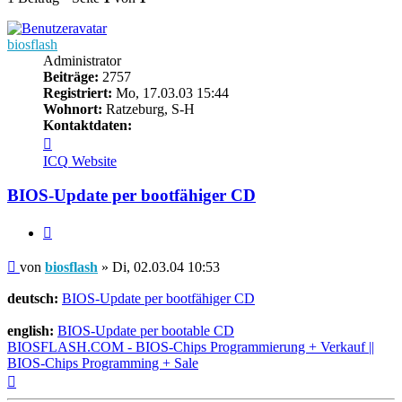
biosflash
Administrator
Beiträge:
2757
Registriert:
Mo, 17.03.03 15:44
Wohnort:
Ratzeburg, S-H
Kontaktdaten:
Kontaktdaten
von
ICQ
Website
biosflash
BIOS-Update per bootfähiger CD
Zitieren
Beitrag
von
biosflash
»
Di, 02.03.04 10:53
deutsch:
BIOS-Update per bootfähiger CD
english:
BIOS-Update per bootable CD
BIOSFLASH.COM - BIOS-Chips Programmierung + Verkauf ||
BIOS-Chips Programming + Sale
Nach
oben