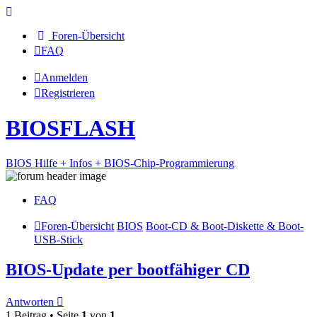
Foren-Übersicht
FAQ
Anmelden
Registrieren
BIOSFLASH
BIOS Hilfe + Infos + BIOS-Chip-Programmierung
FAQ
Foren-Übersicht
BIOS
Boot-CD & Boot-Diskette & Boot-
USB-Stick
BIOS-Update per bootfähiger CD
Antworten
1 Beitrag • Seite
1
von
1