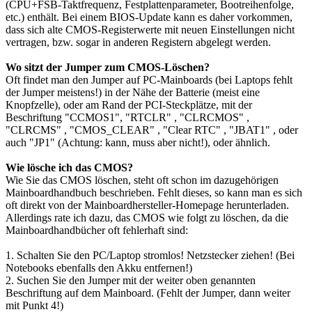
(CPU+FSB-Taktfrequenz, Festplattenparameter, Bootreihenfolge,
etc.) enthält. Bei einem BIOS-Update kann es daher vorkommen,
dass sich alte CMOS-Registerwerte mit neuen Einstellungen nicht
vertragen, bzw. sogar in anderen Registern abgelegt werden.
Wo sitzt der Jumper zum CMOS-Löschen?
Oft findet man den Jumper auf PC-Mainboards (bei Laptops fehlt
der Jumper meistens!) in der Nähe der Batterie (meist eine
Knopfzelle), oder am Rand der PCI-Steckplätze, mit der
Beschriftung "CCMOS1", "RTCLR" , "CLRCMOS" ,
"CLRCMS" , "CMOS_CLEAR" , "Clear RTC" , "JBAT1" , oder
auch "JP1" (Achtung: kann, muss aber nicht!), oder ähnlich.
Wie lösche ich das CMOS?
Wie Sie das CMOS löschen, steht oft schon im dazugehörigen
Mainboardhandbuch beschrieben. Fehlt dieses, so kann man es sich
oft direkt von der Mainboardhersteller-Homepage herunterladen.
Allerdings rate ich dazu, das CMOS wie folgt zu löschen, da die
Mainboardhandbücher oft fehlerhaft sind:
1. Schalten Sie den PC/Laptop stromlos! Netzstecker ziehen! (Bei
Notebooks ebenfalls den Akku entfernen!)
2. Suchen Sie den Jumper mit der weiter oben genannten
Beschriftung auf dem Mainboard. (Fehlt der Jumper, dann weiter
mit Punkt 4!)