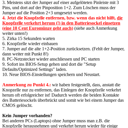
3. Meistens sitzt der Jumper auf einer aufgelöteten Pinleiste mit 3
Pins, und dort auf der Pinposition 1+2. Zum Löschen muss der
Jumper auf die Position 2+3 umgesetzt werden.
4. Jetzt die Knopfzelle entfernen, bzw. wenn das nicht hilft,
die
Knopfzelle verkehrt herum (!) in den Batteriesockel einsetzen
(eine 10 Cent Euromünze geht auch)
(siehe auch Anmerkung
weiter unten!)
5. Zirka 15 Sekunden warten
6. Knopfzelle wieder einbauen
7. Jumper auf die alte 1+2-Position zurücksetzen. (Fehlt der Jumper,
dann weiter mit Punkt 8!)
8. PC-Netzstecker wieder anschliessen und PC starten
9. Sofort ins BIOS-Setup gehen und dort die "Setup
Defaults/Optimized Settings" laden.
10. Neue BIOS-Einstellungen speichern und Neustart.
Anmerkung zu Punkt 4.:
wir haben festgestellt, dass, anstatt die
Knopzelle nur zu entfernen, das Einlegen der Knopfzelle verkehrt
herum oft erfolgreicher ist! Dadurch werden die beiden Kontakte
des Batteriesockels überbrückt und somit wie bei einem Jumper das
CMOS gelöscht.
Kein Jumper vorhanden?
Bei anderen PCs (Laptops) ohne Jumper muss man z.B. die
Knopfzelle herausnehmen und verkehrt herum wieder für einige