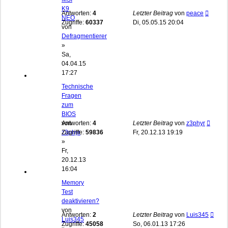
K9
Antworten:
4
Letzter Beitrag
von
peace
NEO
Zugriffe:
60337
Di, 05.05.15 20:04
von
Defragmentierer
»
Sa,
04.04.15
17:27
Technische
Fragen
zum
BIOS
von
Antworten:
4
Letzter Beitrag
von
z3phyr
z3phyr
Zugriffe:
59836
Fr, 20.12.13 19:19
»
Fr,
20.12.13
16:04
Memory
Test
deaktivieren?
von
Antworten:
2
Letzter Beitrag
von
Luis345
Luis345
Zugriffe:
45058
So, 06.01.13 17:26