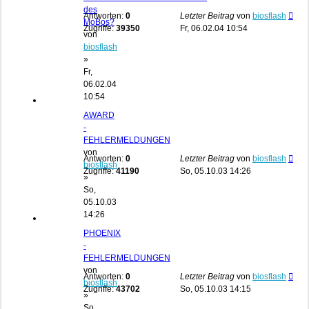
des
Antworten:
0
Letzter Beitrag
von
biosflash
MoBos?
Zugriffe:
39350
Fr, 06.02.04 10:54
von
biosflash
»
Fr,
06.02.04
10:54
AWARD
-
FEHLERMELDUNGEN
von
Antworten:
0
Letzter Beitrag
von
biosflash
biosflash
Zugriffe:
41190
So, 05.10.03 14:26
»
So,
05.10.03
14:26
PHOENIX
-
FEHLERMELDUNGEN
von
Antworten:
0
Letzter Beitrag
von
biosflash
biosflash
Zugriffe:
43702
So, 05.10.03 14:15
»
So,