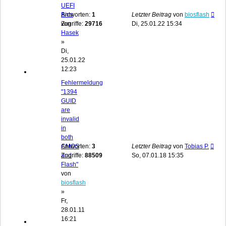
UEFI
Bios
Antworten:
1
Letzter Beitrag
von
biosflash
von
Zugriffe:
29716
Di, 25.01.22 15:34
Hasek
»
Di,
25.01.22
12:23
Fehlermeldung
"1394
GUID
are
invalid
in
both
CMOS
Antworten:
3
Letzter Beitrag
von
Tobias P.
and
Zugriffe:
88509
So, 07.01.18 15:35
Flash"
von
biosflash
»
Fr,
28.01.11
16:21