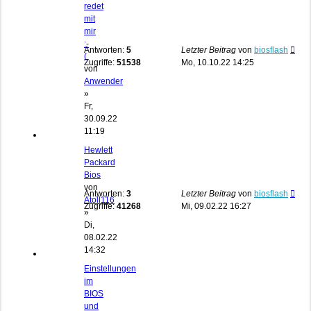
redet
mit
mir
:-
Antworten:
5
Letzter Beitrag
von
biosflash
(
Zugriffe:
51538
Mo, 10.10.22 14:25
von
Anwender
»
Fr,
30.09.22
11:19
Hewlett
Packard
Bios
von
Antworten:
3
Letzter Beitrag
von
biosflash
Atoll116
Zugriffe:
41268
Mi, 09.02.22 16:27
»
Di,
08.02.22
14:32
Einstellungen
im
BIOS
und