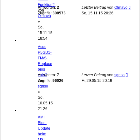
Funktion?
Antworten:
2
Letzter Beitrag
von
Olmavo
von
Zugriffe:
308573
So, 15.11.15 20:26
Olmavo
»
So,
15.11.15
18:54
Asus
P5GD1-
FM/S..
Replace
bios
chip?
Antworten:
7
Letzter Beitrag
von
sgriso
von
Zugriffe:
96026
Fr, 29.05.15 20:19
sgriso
»
So,
10.05.15
21:26
AMI
Bios-
Update
beim
MSI