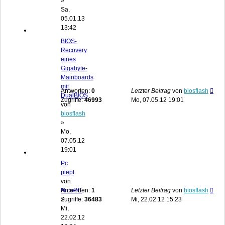
»
Sa,
05.01.13
13:42
BIOS-
Recovery
eines
Gigabyte-
Mainboards
mit
Antworten:
0
Letzter Beitrag
von
biosflash
DualBIOS
Zugriffe:
46993
Mo, 07.05.12 19:01
von
biosflash
»
Mo,
07.05.12
19:01
Pc
piept
von
NicoPC
Antworten:
1
Letzter Beitrag
von
biosflash
»
Zugriffe:
36483
Mi, 22.02.12 15:23
Mi,
22.02.12