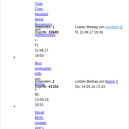
Trotz
Chip-
Neukauf
keine
Besserung
Antworten:
1
Letzter Beitrag
von
biosflash
von
Zugriffe:
33649
Fr, 11.08.17 19:34
numberclash
»
Fr,
11.08.17
18:03
Bios
programer
hilfe
von
Antworten:
2
Letzter Beitrag
von
floooo
floooo
Zugriffe:
41334
Do, 14.04.16 13:33
»
Mi,
13.04.16
10:51
Bringt
BIOS-
Update
AHCI-