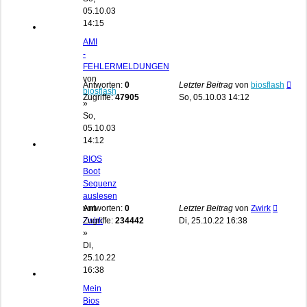
05.10.03
14:15
AMI
-
FEHLERMELDUNGEN
von
Antworten:
0
Letzter Beitrag
von
biosflash
biosflash
Zugriffe:
47905
So, 05.10.03 14:12
»
So,
05.10.03
14:12
BIOS
Boot
Sequenz
auslesen
von
Antworten:
0
Letzter Beitrag
von
Zwirk
Zwirk
Zugriffe:
234442
Di, 25.10.22 16:38
»
Di,
25.10.22
16:38
Mein
Bios