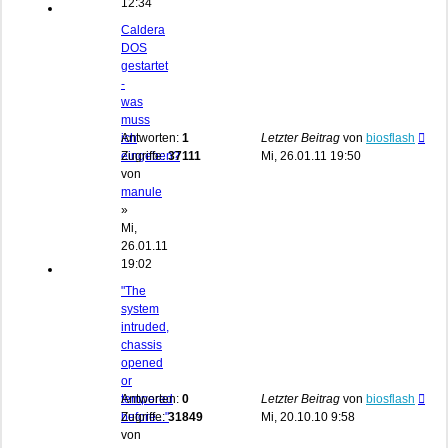
12:34
Caldera
DOS
gestartet
-
was
muss
ich
Antworten:
1
Letzter Beitrag
von
biosflash
eingeben?
Zugriffe:
37111
Mi, 26.01.11 19:50
von
manule
»
Mi,
26.01.11
19:02
"The
system
intruded,
chassis
opened
or
tempered
Antworten:
0
Letzter Beitrag
von
biosflash
before..."
Zugriffe:
31849
Mi, 20.10.10 9:58
von