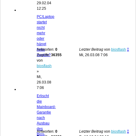
29.02.04
12:25
PC/Laptop
startet
nicht
mehr
oder
hängt
beim
Antworten:
0
Letzter Beitrag
von
biosflash
Booten?
Zugriffe:
36355
Mi, 26.03.08 7:06
von
biosflash
»
Mi,
26.03.08
7:06
Erlischt
die
Mainboard-
Garantie
nach
Ausbau
des
Antworten:
0
Letzter Beitrag
von
biosflash
Bios-