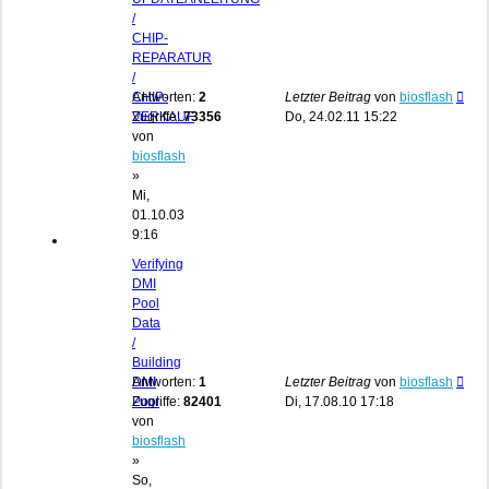
/
CHIP-
REPARATUR
/
CHIP-
Antworten:
2
Letzter Beitrag
von
biosflash
VERKAUF
Zugriffe:
73356
Do, 24.02.11 15:22
von
biosflash
»
Mi,
01.10.03
9:16
Verifying
DMI
Pool
Data
/
Building
DMI
Antworten:
1
Letzter Beitrag
von
biosflash
Pool
Zugriffe:
82401
Di, 17.08.10 17:18
von
biosflash
»
So,