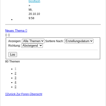
biosflash
»
Mi,
20.10.10
9:58
Neues Thema
Anzeigen:
Sortiere Nach:
Richtung:
80 Themen
1
2
3
4
Nächste
Zurück Zur Foren-Übersicht