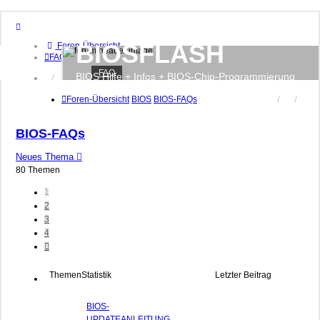
BIOSFLASH
Foren-Übersicht
FAQ
FAQ
BIOS Hilfe + Infos + BIOS-Chip-Programmierung
Anmelden
Registrieren
Foren-Übersicht
BIOS
BIOS-FAQs
BIOS-FAQs
Neues Thema
80 Themen
1
2
3
4
Nächste
Themen
Statistik
Letzter Beitrag
BIOS-
UPDATEANLEITUNG